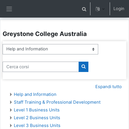
Vai al contenuto principale
Login
Attiva/disattiva input di 
Pannello laterale
Greystone College Australia
Categorie di corso
Cerca corsi
Cerca corsi
Espandi tutto
Help and Information
Staff Training & Professional Development
Level 1 Business Units
Level 2 Business Units
Level 3 Business Units