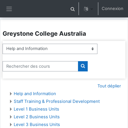
Passer au contenu principal
Connexion
Activer/désactiver la saisie 
Panneau latéral
Greystone College Australia
Catégories de cours
Rechercher des cours
Rechercher des cours
Tout déplier
Help and Information
Staff Training & Professional Development
Level 1 Business Units
Level 2 Business Units
Level 3 Business Units