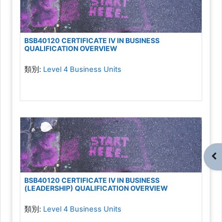
BSB40120 CERTIFICATE IV IN BUSINESS
QUALIFICATION OVERVIEW
類別:
Level 4 Business Units
開
BSB40120 CERTIFICATE IV IN BUSINESS
(LEADERSHIP) QUALIFICATION OVERVIEW
類別:
Level 4 Business Units