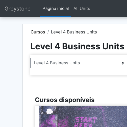
Ir para o conteúdo principal
Greystone
Página inicial
All Units
Cursos
Level 4 Business Units
Level 4 Business Units
Categorias de Cursos
Cursos disponíveis