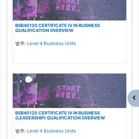
BSB40120 CERTIFICATE IV IN BUSINESS
QUALIFICATION OVERVIEW
범주:
Level 4 Business Units
블
BSB40120 CERTIFICATE IV IN BUSINESS
(LEADERSHIP) QUALIFICATION OVERVIEW
범주:
Level 4 Business Units