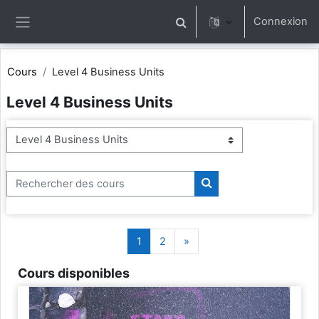
Passer au contenu principal
Connexion
Activer/désactiver la saisie 
Panneau latéral
Cours
Level 4 Business Units
Level 4 Business Units
Catégories de cours
Rechercher des cours
Rechercher des cours
Page 1
Page 2
Page suivante
1
2
»
Cours disponibles