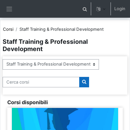
Vai al contenuto principale
Login
Attiva/disattiva input di 
Pannello laterale
Corsi
Staff Training & Professional Development
Staff Training & Professional
Development
Categorie di corso
Cerca corsi
Cerca corsi
Corsi disponibili